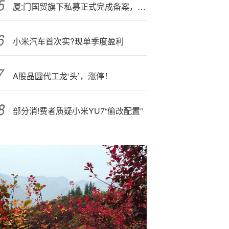
厦:门国贸旗下私募正式完成备案，原公募老将董晓亮担任法定代表人
小米汽车首次实?现单季度盈利
A股晶圆代工龙‘头’，涨停！
部分消!费者质疑小米YU7“偷改配置”