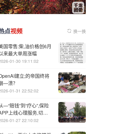
热点
视频
换一换
美国零售:柴,油价格创6月
以来最大单周涨幅
2026-01-30 19:11:02
OpenAI建立;的帝国终将
崩—溃？
2026-01-31 22:52:02
从—“赔钱”到“疗心”,保险
APP上线心理服务,切入
千亿情绪经济新蓝海
2026-01-27 22:10:02