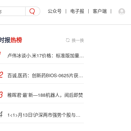
公众号
电子报
客户端
时报
热榜
换一换
卢伟冰谈小.米17价格：标准版加量不加价，Pro系列再往上
百诚,医药：创新药BIOS-0625片获得临床试验批准通知书
稚晖君‘最’新—188机器人，阅后即焚
1<1>月13日!沪深两市强势个股与概念板块