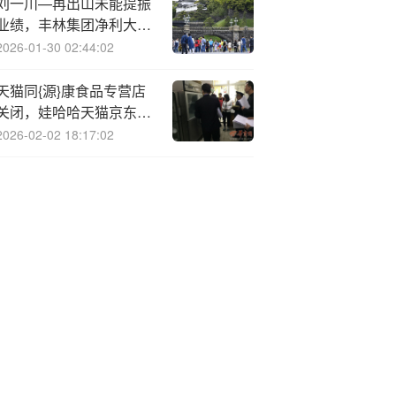
刘一川—再出山未能提振
业绩，丰林集团净利大跌
763.61%
2026-01-30 02:44:02
天猫同{源}康食品专营店
关闭，娃哈哈天猫京东旗
舰店均由宗馥莉旗下公司
2026-02-02 18:17:02
运营